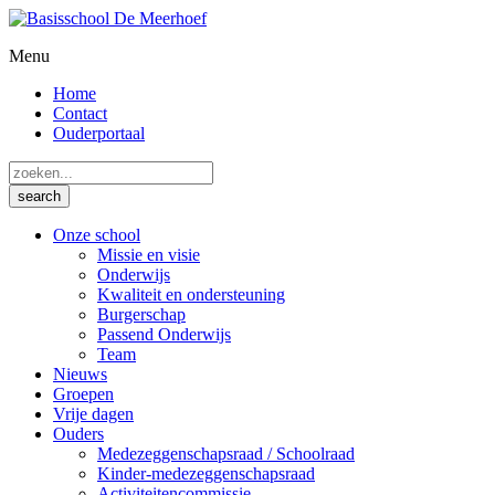
Menu
Home
Contact
Ouderportaal
Onze school
Missie en visie
Onderwijs
Kwaliteit en ondersteuning
Burgerschap
Passend Onderwijs
Team
Nieuws
Groepen
Vrije dagen
Ouders
Medezeggenschapsraad / Schoolraad
Kinder-medezeggenschapsraad
Activiteitencommissie