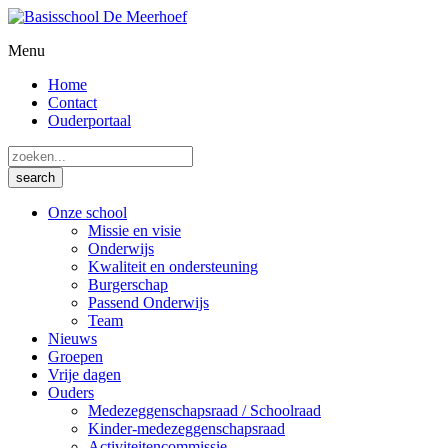
Menu
Home
Contact
Ouderportaal
Onze school
Missie en visie
Onderwijs
Kwaliteit en ondersteuning
Burgerschap
Passend Onderwijs
Team
Nieuws
Groepen
Vrije dagen
Ouders
Medezeggenschapsraad / Schoolraad
Kinder-medezeggenschapsraad
Activiteitencommissie