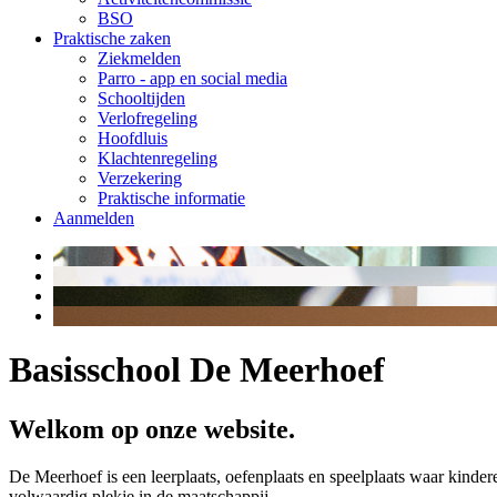
BSO
Praktische zaken
Ziekmelden
Parro - app en social media
Schooltijden
Verlofregeling
Hoofdluis
Klachtenregeling
Verzekering
Praktische informatie
Aanmelden
Basisschool De Meerhoef
Welkom op onze website.
De Meerhoef is een leerplaats, oefenplaats en speelplaats waar kinde
volwaardig plekje in de maatschappij.