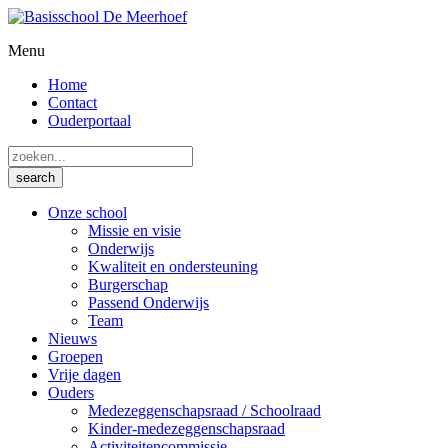
Menu
Home
Contact
Ouderportaal
Onze school
Missie en visie
Onderwijs
Kwaliteit en ondersteuning
Burgerschap
Passend Onderwijs
Team
Nieuws
Groepen
Vrije dagen
Ouders
Medezeggenschapsraad / Schoolraad
Kinder-medezeggenschapsraad
Activiteitencommissie