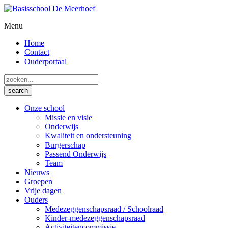
Menu
Home
Contact
Ouderportaal
Onze school
Missie en visie
Onderwijs
Kwaliteit en ondersteuning
Burgerschap
Passend Onderwijs
Team
Nieuws
Groepen
Vrije dagen
Ouders
Medezeggenschapsraad / Schoolraad
Kinder-medezeggenschapsraad
Activiteitencommissie