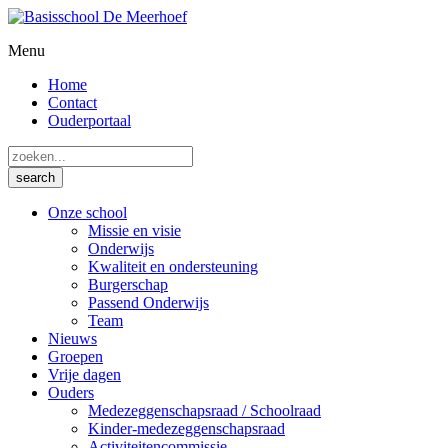
Menu
Home
Contact
Ouderportaal
Onze school
Missie en visie
Onderwijs
Kwaliteit en ondersteuning
Burgerschap
Passend Onderwijs
Team
Nieuws
Groepen
Vrije dagen
Ouders
Medezeggenschapsraad / Schoolraad
Kinder-medezeggenschapsraad
Activiteitencommissie