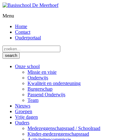
Menu
Home
Contact
Ouderportaal
Onze school
Missie en visie
Onderwijs
Kwaliteit en ondersteuning
Burgerschap
Passend Onderwijs
Team
Nieuws
Groepen
Vrije dagen
Ouders
Medezeggenschapsraad / Schoolraad
Kinder-medezeggenschapsraad
Activiteitencommissie